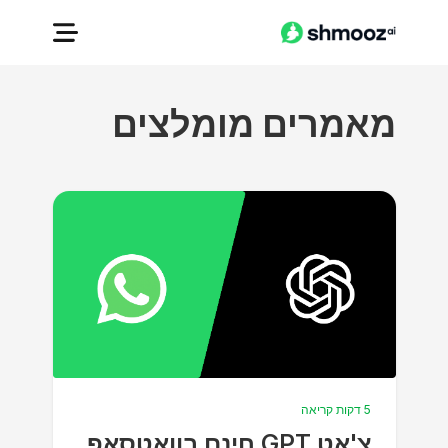
מאמרים מומלצים
5 דקות קריאה
צ'אט GPT חינם בוואטסאפ