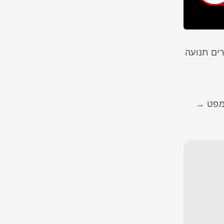
ים תנועה
לאה → פרומפט →